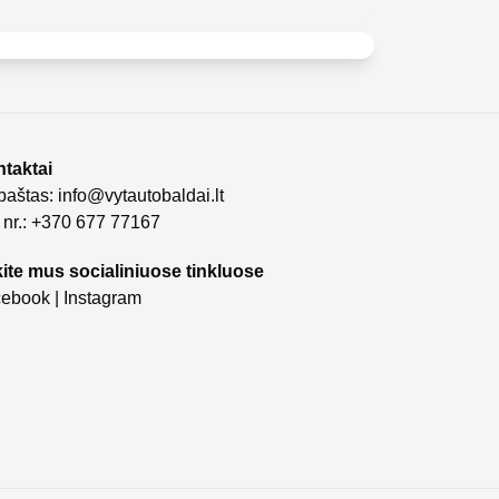
taktai
 paštas:
info@vytautobaldai.lt
. nr.: +370 677 77167
ite mus socialiniuose tinkluose
cebook
|
Instagram