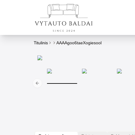
Titulinis
AAAAgoo6taeXogiesool
Previous slide