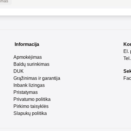
kimas
Informacija
Kon
El.
Apmokėjimas
Tel
Baldų surinkimas
DUK
Sek
Grąžinimas ir garantija
Fa
Inbank lizingas
Pristatymas
Privatumo politika
Pirkimo taisyklės
Slapukų politika