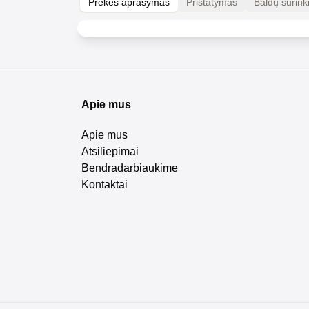
Prekės aprašymas
Pristatymas
Baldų surin
Apie mus
Apie mus
Atsiliepimai
Bendradarbiaukime
Kontaktai