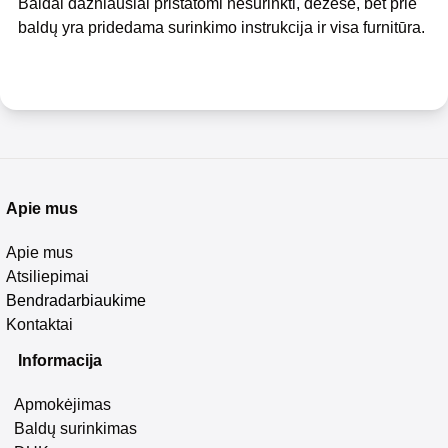
Baldai dažniausiai pristatomi nesurinkti, dėžėse, bet prie
baldų yra pridedama surinkimo instrukcija ir visa furnitūra.
Apie mus
Apie mus
Atsiliepimai
Bendradarbiaukime
Kontaktai
Informacija
Apmokėjimas
Baldų surinkimas