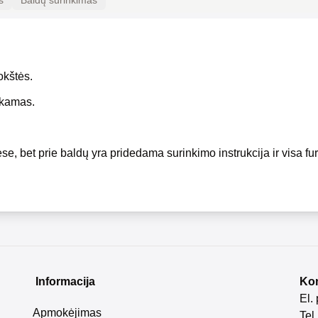
s
Baldų surinkimas
okštės.
okamas.
se, bet prie baldų yra pridedama surinkimo instrukcija ir visa fur
Informacija
Kon
El.
Apmokėjimas
Tel