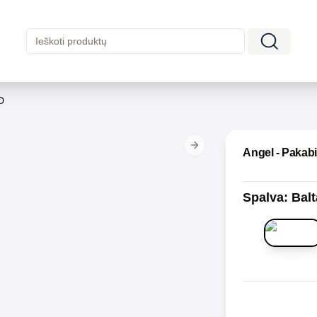
D
Next slide
Angel - Pakab
Spalva
:
Balt