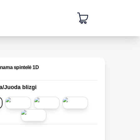
inama spintelė 1D
a/Juoda blizgi