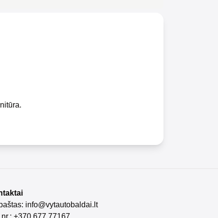
nitūra.
taktai
 paštas:
info@vytautobaldai.lt
. nr.: +370 677 77167