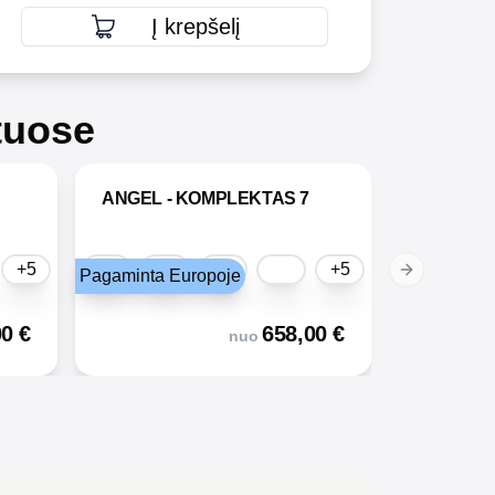
Į krepšelį
tuose
ANGEL - KOMPLEKTAS 7
+5
+5
Pagaminta Europoje
Next slide
00
€
658,00
€
nuo