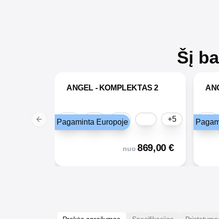
Šį b
ANGEL - KOMPLEKTAS 2
AN
+5
Pagaminta Europoje
Pagam
Previous slide
869,00
€
nuo