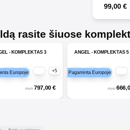
99,00
€
aldą rasite šiuose komplek
GEL - KOMPLEKTAS 3
ANGEL - KOMPLEKTAS 5
+5
inta Europoje
Pagaminta Europoje
797,00
€
666,
nuo
nuo