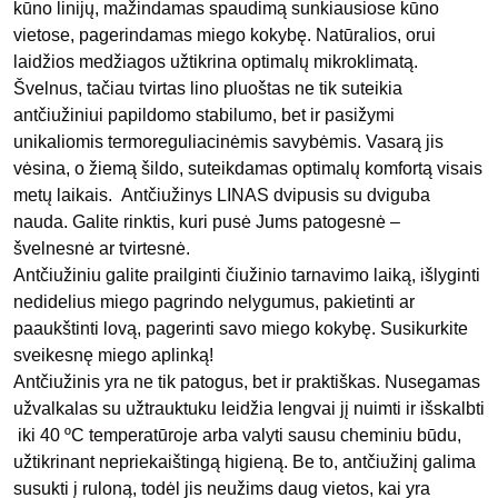
kūno linijų, mažindamas spaudimą sunkiausiose kūno
vietose, pagerindamas miego kokybę. Natūralios, orui
laidžios medžiagos užtikrina optimalų mikroklimatą.
Švelnus, tačiau tvirtas lino pluoštas ne tik suteikia
antčiužiniui papildomo stabilumo, bet ir pasižymi
unikaliomis termoreguliacinėmis savybėmis. Vasarą jis
vėsina, o žiemą šildo, suteikdamas optimalų komfortą visais
metų laikais.
Antčiužinys LINAS dvipusis su dviguba
nauda. Galite rinktis, kuri pusė Jums patogesnė –
švelnesnė ar tvirtesnė.
Antčiužiniu galite prailginti čiužinio tarnavimo laiką, išlyginti
nedidelius miego pagrindo nelygumus, pakietinti ar
paaukštinti lovą, pagerinti savo miego kokybę. Susikurkite
sveikesnę miego aplinką!
Antčiužinis yra ne tik patogus, bet ir praktiškas. Nusegamas
užvalkalas su užtrauktuku leidžia lengvai jį nuimti ir išskalbti
iki 40 ºC temperatūroje arba valyti sausu cheminiu būdu,
užtikrinant nepriekaištingą higieną. Be to, antčiužinį galima
susukti į ruloną, todėl jis neužims daug vietos, kai yra