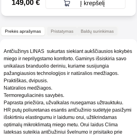
149,00
€
Į krepšelį
Prekės aprašymas
Pristatymas
Baldų surinkimas
Antčiužinys LINAS
sukurtas siekiant aukščiausios kokybės
miego ir neprilygstamo komforto. Gaminys išsiskiria savo
unikalaus branduolio deriniu, kuriame susijungia
pažangiausios technologijos ir natūralios medžiagos.
Praktiškas, dvipusis.
Natūralios medžiagos.
Termoreguliacinės savybės.
Paprasta priežiūra, užvalkalas nusegamas užtrauktuku.
HR putų poliuretanas esantis antčiužinio sudėtyje pasižymi
išskirtiniu elastingumu ir laidumu orui, užtikrindamas
optimalų mikroklimatą miego metu. Orui laidus Clima
lateksas suteikia antčiužiniui švelnumo ir prisitaiko prie