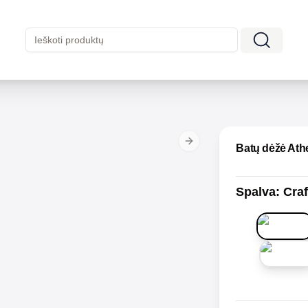
Next slide
Batų dėžė Ath
Spalva
:
Craf