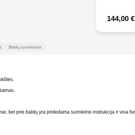
144,00
€
s
Baldų surinkimas
okštės.
okamas.
se, bet prie baldų yra pridedama surinkimo instrukcija ir visa fur