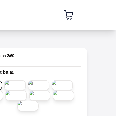
ena 3/60
t balta