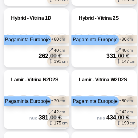
Hybrid - Vitrina 1D
Hybrid - Vitrina 2S
+5
+5
60
cm
90
cm
Pagaminta Europoje
Pagaminta Europoje
40
cm
40
cm
262,00
€
331,00
€
191
cm
147
cm
Lamir - Vitrina N2D2S
Lamir - Vitrina W2D2S
+5
+5
70
cm
80
cm
Pagaminta Europoje
Pagaminta Europoje
42
cm
42
cm
381,00
€
434,00
€
nuo
nuo
175
cm
190
cm