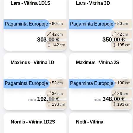
Lars - Vitrina 1D1S
Lars - Vitrina 3D
80
cm
80
cm
Pagaminta Europoje
Pagaminta Europoje
42
cm
42
cm
303,00
€
350,00
€
142
cm
195
cm
Maximus - Vitrina 1D
Maximus - Vitrina 2S
+5
+5
52
cm
100
cm
Pagaminta Europoje
Pagaminta Europoje
36
cm
36
cm
192,00
€
348,00
€
nuo
nuo
193
cm
193
cm
Nordis - Vitrina 1D2S
Notti - Vitrina