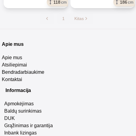
118
cm
186
cm
1
Kitas
Apie mus
Apie mus
Atsiliepimai
Bendradarbiaukime
Kontaktai
Informacija
Apmokėjimas
Baldų surinkimas
DUK
Grąžinimas ir garantija
Inbank lizingas