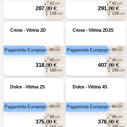
42
cm
42
cm
287,00
€
291,00
€
139
cm
139
cm
Cross - Vitrina 2D
Cross - Vitrina 2D2S
+5
+5
80
cm
90
cm
Pagaminta Europoje
Pagaminta Europoje
45
cm
45
cm
318,00
€
407,00
€
160
cm
195
cm
Dolce - Vitrina 2S
Dolce - Vitrina 4S
+5
+5
90
cm
60
cm
Pagaminta Europoje
Pagaminta Europoje
46
cm
46
cm
375,00
€
376,00
€
161
cm
195
cm