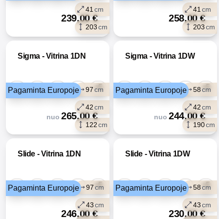
41
cm
41
cm
239,00
€
258,00
€
203
cm
203
cm
Sigma - Vitrina 1DN
Sigma - Vitrina 1DW
+5
+5
97
cm
58
cm
Pagaminta Europoje
Pagaminta Europoje
42
cm
42
cm
265,00
€
244,00
€
nuo
nuo
122
cm
190
cm
Slide - Vitrina 1DN
Slide - Vitrina 1DW
+5
+5
97
cm
58
cm
Pagaminta Europoje
Pagaminta Europoje
43
cm
43
cm
246,00
€
230,00
€