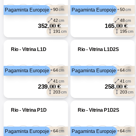
+5
90
cm
50
cm
Pagaminta Europoje
Pagaminta Europoje
42
cm
48
cm
352,00
€
165,00
€
191
cm
195
cm
Rio - Vitrina L1D
Rio - Vitrina L1D2S
+5
+5
64
cm
64
cm
Pagaminta Europoje
Pagaminta Europoje
41
cm
41
cm
239,00
€
258,00
€
203
cm
203
cm
Rio - Vitrina P1D
Rio - Vitrina P1D2S
+5
+5
64
cm
64
cm
Pagaminta Europoje
Pagaminta Europoje