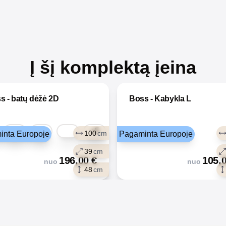
Į šį komplektą įeina
s - batų dėžė 2D
Boss - Kabykla L
+5
100
cm
inta Europoje
Pagaminta Europoje
39
cm
196,00
€
105,
nuo
nuo
48
cm