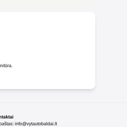
nitūra.
taktai
 paštas:
info@vytautobaldai.lt