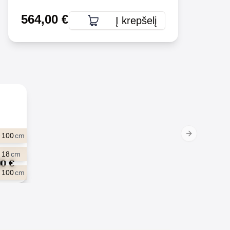
564,00
€
Į krepšelį
100
cm
Next slide
18
cm
00
€
100
cm