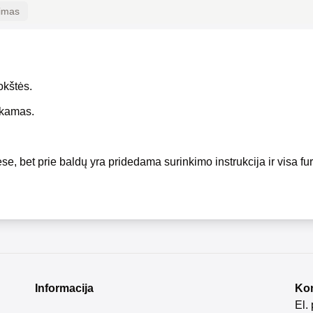
kimas
okštės.
okamas.
se, bet prie baldų yra pridedama surinkimo instrukcija ir visa fur
Informacija
Kon
El.