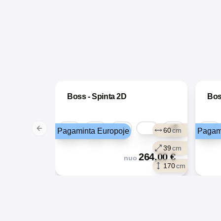
Boss - Spinta 2D
Bos
+5
60
cm
Pagaminta Europoje
Pagam
Previous slide
39
cm
264,00
€
nuo
170
cm