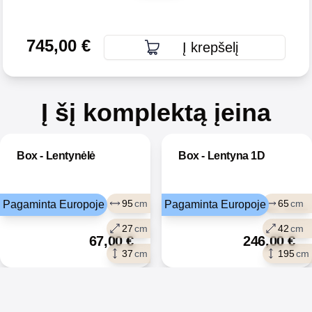
745,00
€
Į krepšelį
Į šį komplektą įeina
Box - Lentynėlė
Box - Lentyna 1D
95
cm
65
cm
Pagaminta Europoje
Pagaminta Europoje
27
cm
42
cm
67,00
€
246,00
€
37
cm
195
cm