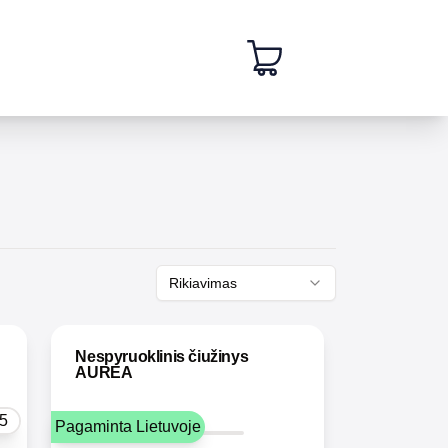
Rikiavimas
Nespyruoklinis čiužinys
AUREA
5
Pagaminta Lietuvoje