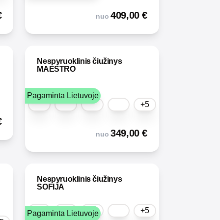
€
409,00
€
nuo
Nespyruoklinis čiužinys
MAESTRO
Pagaminta Lietuvoje
+5
€
349,00
€
nuo
Nespyruoklinis čiužinys
SOFIJA
+5
Pagaminta Lietuvoje