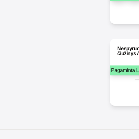
Nespyruo
čiužinys
Pagaminta L