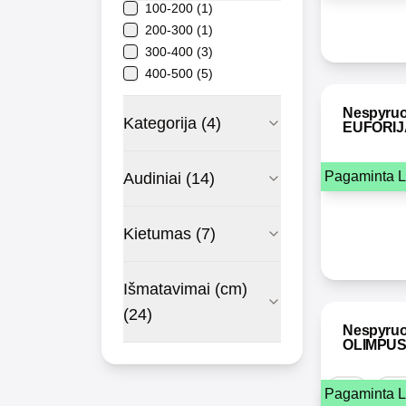
100-200
(
1
)
200-300
(
1
)
300-400
(
3
)
400-500
(
5
)
Nespyruok
Kategorija
(
4
)
EUFORIJ
Pagaminta L
Audiniai
(
14
)
Kietumas
(
7
)
Išmatavimai (cm)
(
24
)
Nespyruok
OLIMPU
Pagaminta L