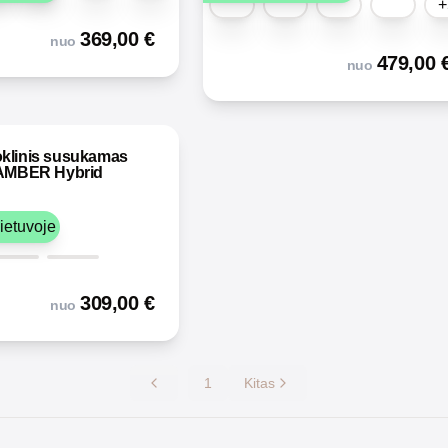
+
369,00
€
nuo
479,00
nuo
klinis susukamas
 AMBER Hybrid
ietuvoje
309,00
€
nuo
1
Kitas