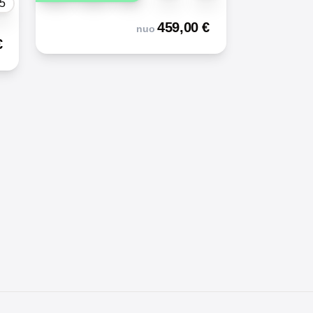
5
459,00
€
nuo
€