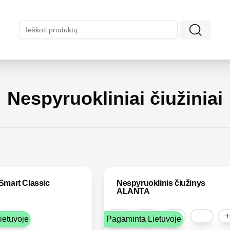
Nespyruokliniai čiužiniai
Smart Classic
Nespyruoklinis čiužinys
ALANTA
+
ietuvoje
Pagaminta Lietuvoje