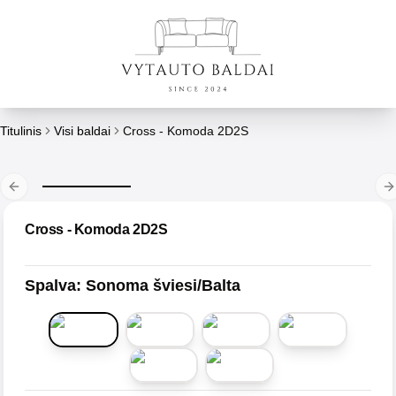
Titulinis
Visi baldai
Cross - Komoda 2D2S
Previous slide
N
Cross - Komoda 2D2S
Spalva
:
Sonoma šviesi/Balta