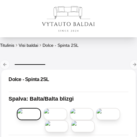
Titulinis
Visi baldai
Dolce - Spinta 2SL
Previous slide
N
Dolce - Spinta 2SL
Spalva
:
Balta/Balta blizgi