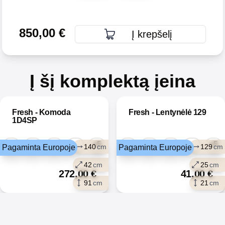
850,00
€
Į krepšelį
Į šį komplektą įeina
Fresh - Komoda
Fresh - Lentynėlė 129
1D4SP
+5
+5
140
cm
129
cm
Pagaminta Europoje
Pagaminta Europoje
42
cm
25
cm
272,00
€
41,00
€
91
cm
21
cm