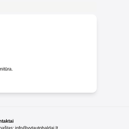
nitūra.
taktai
 paštas:
info@vytautobaldai.lt