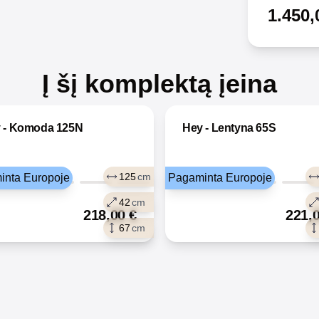
1.450,
Į šį komplektą įeina
 - Komoda 125N
Hey - Lentyna 65S
125
cm
inta Europoje
Pagaminta Europoje
42
cm
218,00
€
221,
67
cm