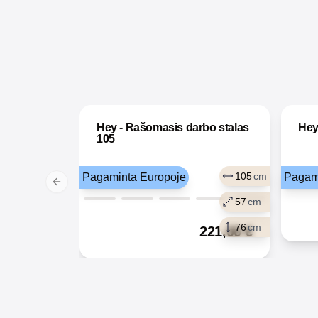
Hey - Rašomasis darbo stalas
Hey
105
105
cm
Pagaminta Europoje
Pagam
Previous slide
57
cm
76
cm
221,00
€