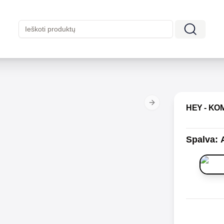
Next slide
HEY - KO
Spalva
: