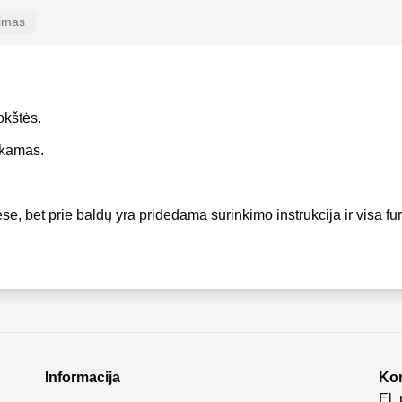
kimas
okštės.
okamas.
se, bet prie baldų yra pridedama surinkimo instrukcija ir visa fur
Informacija
Kon
El.