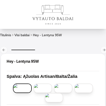
Titulinis
Visi baldai
Hey - Lentyna 95W
Previous slide
N
Hey - Lentyna 95W
Spalva
:
Ąžuolas Artisan/Balta/Žalia