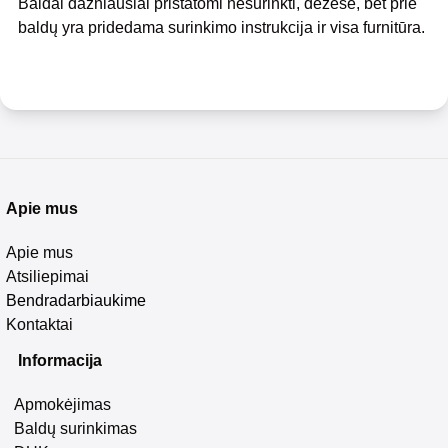
Baldai dažniausiai pristatomi nesurinkti, dėžėse, bet prie
baldų yra pridedama surinkimo instrukcija ir visa furnitūra.
Apie mus
Apie mus
Atsiliepimai
Bendradarbiaukime
Kontaktai
Informacija
Apmokėjimas
Baldų surinkimas