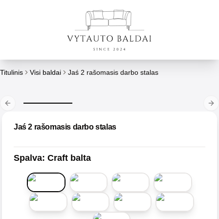
Titulinis
Visi baldai
Jaś 2 rašomasis darbo stalas
Previous slide
Ne
Jaś 2 rašomasis darbo stalas
Spalva
:
Craft balta