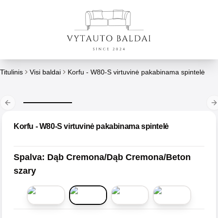
Titulinis
Visi baldai
Korfu - W80-S virtuvinė pakabinama spintelė
Previous slide
N
Korfu - W80-S virtuvinė pakabinama spintelė
Spalva
:
Dąb Cremona/Dąb Cremona/Beton
szary