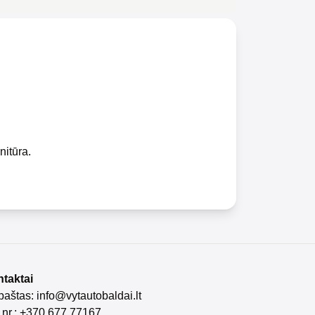
nitūra.
taktai
 paštas:
info@vytautobaldai.lt
. nr.: +370 677 77167