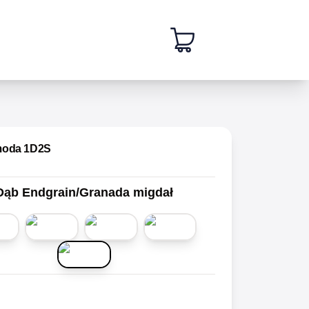
moda 1D2S
Dąb Endgrain/Granada migdał