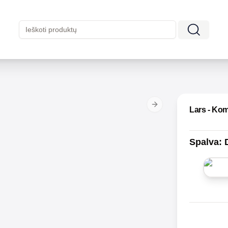
Next slide
Lars - Ko
Spalva
: