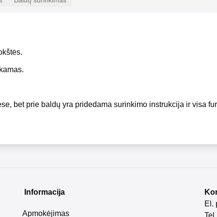
s
Baldų surinkimas
okštės.
okamas.
se, bet prie baldų yra pridedama surinkimo instrukcija ir visa fur
Informacija
Kon
El.
Apmokėjimas
Tel