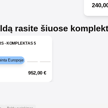
240,0
aldą rasite šiuose komplek
S - KOMPLEKTAS 5
inta Europoje
952,00
€