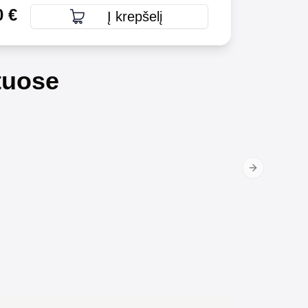
0
€
Į krepšelį
tuose
Next slide