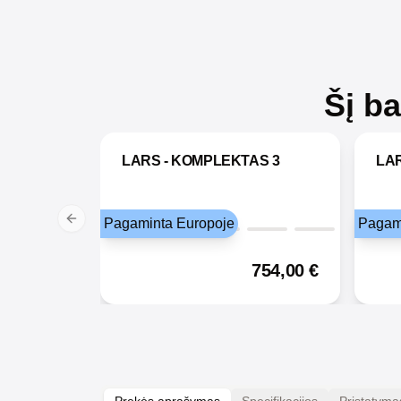
Šį b
LARS - KOMPLEKTAS 3
LAR
Pagaminta Europoje
Pagam
Previous slide
754,00
€