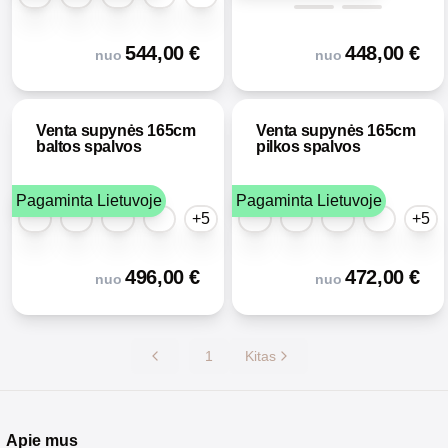
544,00
€
448,00
€
nuo
nuo
Venta supynės 165cm
Venta supynės 165cm
baltos spalvos
pilkos spalvos
Pagaminta Lietuvoje
Pagaminta Lietuvoje
+5
+5
496,00
€
472,00
€
nuo
nuo
1
Kitas
Apie mus