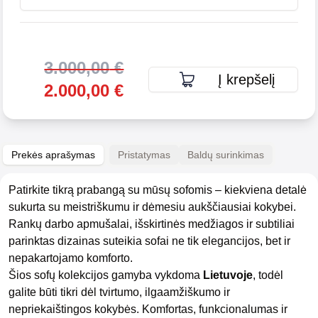
3.000,00
€
Į krepšelį
2.000,00
€
Prekės aprašymas
Pristatymas
Baldų surinkimas
Patirkite tikrą prabangą su mūsų sofomis – kiekviena detalė
sukurta su meistriškumu ir dėmesiu aukščiausiai kokybei.
Rankų darbo apmušalai, išskirtinės medžiagos ir subtiliai
parinktas dizainas suteikia sofai ne tik elegancijos, bet ir
nepakartojamo komforto.
Šios sofų kolekcijos gamyba vykdoma
Lietuvoje
, todėl
galite būti tikri dėl tvirtumo, ilgaamžiškumo ir
nepriekaištingos kokybės. Komfortas, funkcionalumas ir