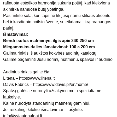
rafinuota estetikos harmonija sukuria pojūtį, kad kiekviena
akimirka namuose būtų ypatinga.
Pasirinkite sofą, kuri taps ne tik jūsų namų stiliaus akcentu,
bet ir kasdienio poilsio švente, suteikdama tikrą prabangos
patirtį.
Išmatavimai:
Bendri sofos matmenys: ilgis apie 240-250 cm
Miegamosios dalies išmatavimai: 100 × 200 cm
Galima rinktis iš aukštos kokybės audinių katalogų.
Galime pagaminti Jūsų norimų matmenų, spalvos ir audinio.
Audinius rinktis galite čia:
Litena –
https://www.litena.lt
Davis Fabrics –
https://www.davis.pl/en/home/
Spalvą galėsite nurodyti užsakymo metu specialiame
laukelyje.
Kaina nurodyta standartinių matmenų gaminiui.
Jei reikalingi kitokie išmatavimai – rašykite:
info@vytautobaldai.lt