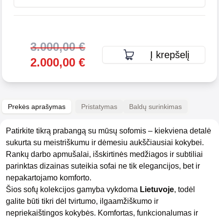
3.000,00
€
Į krepšelį
2.000,00
€
Prekės aprašymas
Pristatymas
Baldų surinkimas
Patirkite tikrą prabangą su mūsų sofomis – kiekviena detalė
sukurta su meistriškumu ir dėmesiu aukščiausiai kokybei.
Rankų darbo apmušalai, išskirtinės medžiagos ir subtiliai
parinktas dizainas suteikia sofai ne tik elegancijos, bet ir
nepakartojamo komforto.
Šios sofų kolekcijos gamyba vykdoma
Lietuvoje
, todėl
galite būti tikri dėl tvirtumo, ilgaamžiškumo ir
nepriekaištingos kokybės. Komfortas, funkcionalumas ir