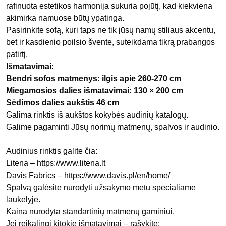
rafinuota estetikos harmonija sukuria pojūtį, kad kiekviena
akimirka namuose būtų ypatinga.
Pasirinkite sofą, kuri taps ne tik jūsų namų stiliaus akcentu,
bet ir kasdienio poilsio švente, suteikdama tikrą prabangos
patirtį.
Išmatavimai:
Bendri sofos matmenys: ilgis apie 260-270 cm
Miegamosios dalies išmatavimai: 130 × 200 cm
Sėdimos dalies aukštis 46 cm
Galima rinktis iš aukštos kokybės audinių katalogų.
Galime pagaminti Jūsų norimų matmenų, spalvos ir audinio.
Audinius rinktis galite čia:
Litena –
https://www.litena.lt
Davis Fabrics –
https://www.davis.pl/en/home/
Spalvą galėsite nurodyti užsakymo metu specialiame
laukelyje.
Kaina nurodyta standartinių matmenų gaminiui.
Jei reikalingi kitokie išmatavimai – rašykite: