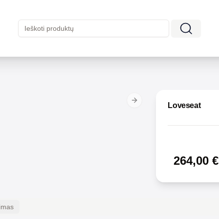
Next slide
Loveseat
264,00
€
kimas