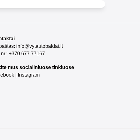
taktai
 paštas:
info@vytautobaldai.lt
. nr.: +370 677 77167
ite mus socialiniuose tinkluose
cebook
|
Instagram