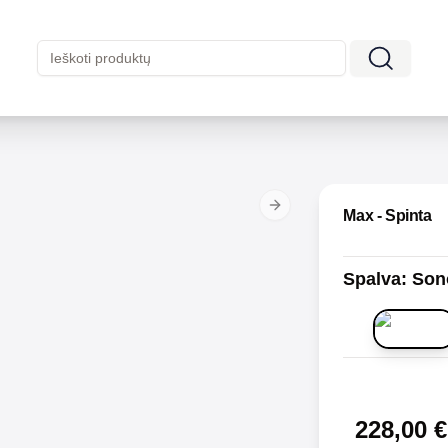
Next slide
Max - Spinta
Spalva
:
Sono
228,00
€