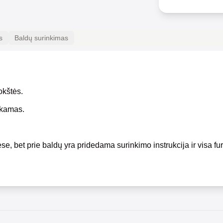
s
Baldų surinkimas
okštės.
okamas.
se, bet prie baldų yra pridedama surinkimo instrukcija ir visa fur