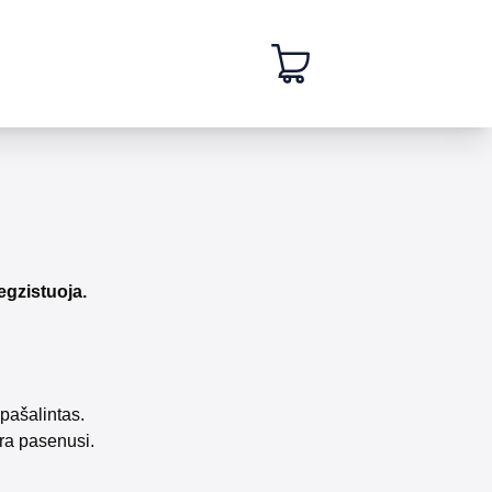
egzistuoja.
pašalintas.
ra pasenusi.