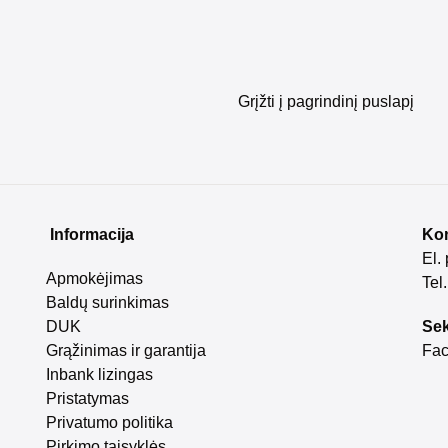
Grįžti į pagrindinį puslapį
Informacija
Kon
El.
Apmokėjimas
Tel
Baldų surinkimas
DUK
Sek
Grąžinimas ir garantija
Fa
Inbank lizingas
Pristatymas
Privatumo politika
Pirkimo taisyklės