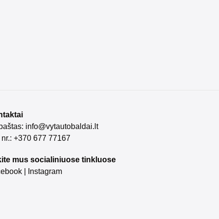
taktai
 paštas:
info@vytautobaldai.lt
. nr.: +370 677 77167
ite mus socialiniuose tinkluose
cebook
|
Instagram