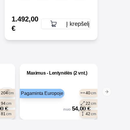
1.492,00
Į krepšelį
€
Maximus - Lentynėlės (2 vnt.)
Maximus 
+5
204
cm
40
cm
Pagaminta Europoje
Pagaminta E
Next slide
94
cm
22
cm
00
€
54,00
€
nuo
81
cm
42
cm