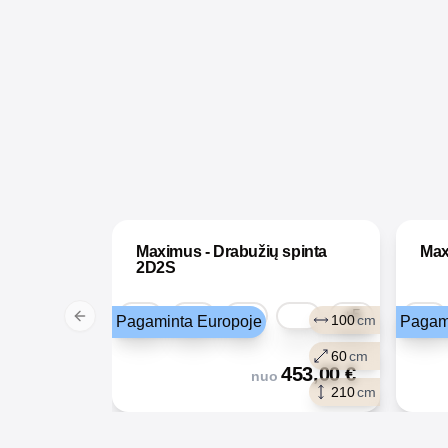
Maximus - Drabužių spinta
Max
2D2S
+5
100
cm
Pagaminta Europoje
Pagam
Previous slide
60
cm
453,00
€
nuo
210
cm