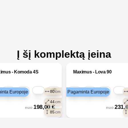
Į šį komplektą įeina
imus - Komoda 4S
Maximus - Lova 90
+5
80
cm
inta Europoje
Pagaminta Europoje
44
cm
198,00
€
231,
nuo
nuo
85
cm