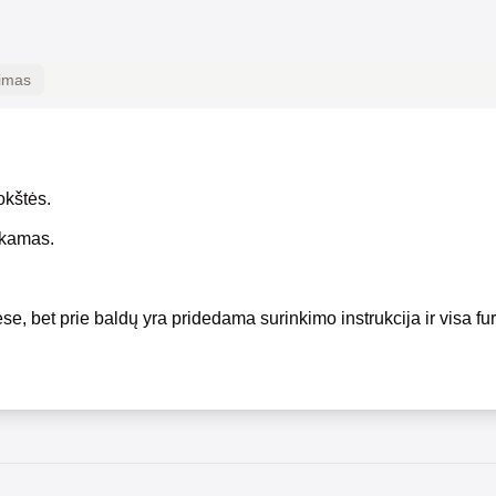
kimas
okštės.
okamas.
se, bet prie baldų yra pridedama surinkimo instrukcija ir visa fur