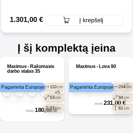
1.301,00
€
Į krepšelį
Į šį komplektą įeina
Maximus - Rašomasis
Maximus - Lova 90
darbo stalas 3S
+5
110
cm
204
cm
Pagaminta Europoje
Pagaminta Europoje
+5
53
cm
94
cm
231,00
€
nuo
77
cm
81
cm
180,00
€
nuo