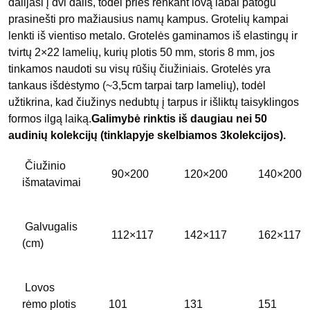
dalijasi į dvi dalis, todėl prieš renkant lovą labai patogu
prasinešti pro mažiausius namų kampus. Grotelių kampai
lenkti iš vientiso metalo. Grotelės gaminamos iš elastingų ir
tvirtų 2×22 lamelių, kurių plotis 50 mm, storis 8 mm, jos
tinkamos naudoti su visų rūšių čiužiniais. Grotelės yra
tankaus išdėstymo (~3,5cm tarpai tarp lamelių), todėl
užtikrina, kad čiužinys nedubtų į tarpus ir išliktų taisyklingos
formos ilgą laiką.
Galimybė rinktis iš daugiau nei 50
audinių kolekcijų (tinklapyje skelbiamos 3kolekcijos).
Čiužinio
90×200
120×200
140×200
išmatavimai
Galvugalis
112×117
142×117
162×117
(cm)
Lovos
rėmo plotis
101
131
151