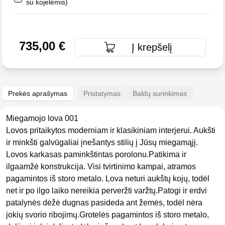
su kojelėmis)
735,00
€
Į krepšelį
Prekės aprašymas
Pristatymas
Baldų surinkimas
Miegamojo lova 001
Lovos pritaikytos moderniam ir klasikiniam interjerui. Aukšti
ir minkšti galvūgaliai įnešantys stilių į Jūsų miegamąjį.
Lovos karkasas paminkštintas porolonu.Patikima ir
ilgaamžė konstrukcija. Visi tvirtinimo kampai, atramos
pagamintos iš storo metalo. Lova neturi aukštų kojų, todėl
net ir po ilgo laiko nereikia perveržti varžtų.Patogi ir erdvi
patalynės dėžė dugnas pasideda ant žemės, todėl nėra
jokių svorio ribojimų.Grotelės pagamintos iš storo metalo,