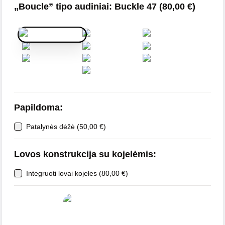
„Boucle” tipo audiniai
:
Buckle 47
(
80,00
€
)
Papildoma
:
Patalynės dėžė
(
50,00
€
)
Lovos konstrukcija su kojelėmis
:
Integruoti lovai kojeles
(
80,00
€
)