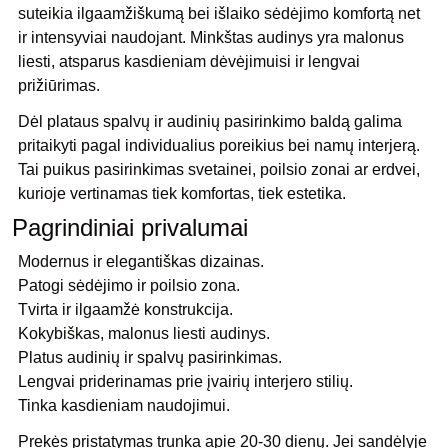
suteikia ilgaamžiškumą bei išlaiko sėdėjimo komfortą net
ir intensyviai naudojant. Minkštas audinys yra malonus
liesti, atsparus kasdieniam dėvėjimuisi ir lengvai
prižiūrimas.
Dėl plataus spalvų ir audinių pasirinkimo baldą galima
pritaikyti pagal individualius poreikius bei namų interjerą.
Tai puikus pasirinkimas svetainei, poilsio zonai ar erdvei,
kurioje vertinamas tiek komfortas, tiek estetika.
Pagrindiniai privalumai
Modernus ir elegantiškas dizainas.
Patogi sėdėjimo ir poilsio zona.
Tvirta ir ilgaamžė konstrukcija.
Kokybiškas, malonus liesti audinys.
Platus audinių ir spalvų pasirinkimas.
Lengvai priderinamas prie įvairių interjero stilių.
Tinka kasdieniam naudojimui.
Prekės pristatymas trunka apie 20-30 dienų. Jei sandėlyje