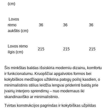
(cm)
Lovos
rėmo
36
36
36
aukštis (cm)
Lovos rėmo
215
215
215
ilgis (cm)
Šis minkštas baldas išsiskiria moderniu dizainu, komfortu
ir funkcionalumu. Kruopščiai apgalvotos formos bei
kokybiškos medžiagos užtikrina patogų poilsį kasdien, o
minimalistinis stilius leidžia lengvai priderinti baldą prie
įvairių interjero sprendimų – nuo modernaus iki
skandinaviško ar minimalistinio.
Tvirtas konstrukcijos pagrindas ir kokybiškas užpildas