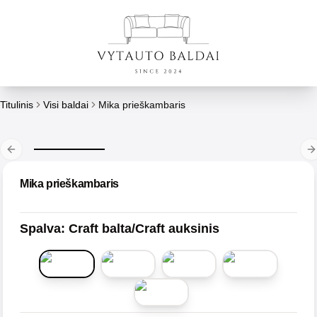
Titulinis
Visi baldai
Mika prieškambaris
Previous slide
N
Mika prieškambaris
Spalva
:
Craft balta/Craft auksinis