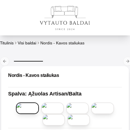
Titulinis
Visi baldai
Nordis - Kavos staliukas
Previous slide
N
Nordis - Kavos staliukas
Spalva
:
Ąžuolas Artisan/Balta