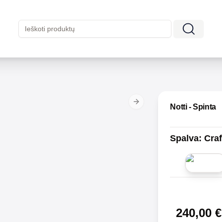
Next slide
Notti - Spinta
Spalva
:
Craf
240,00
€