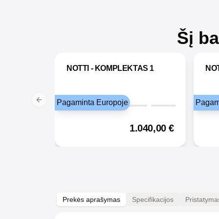
Šį b
NOTTI - KOMPLEKTAS 1
NOT
Pagaminta Europoje
Pagam
Previous slide
1.040,00
€
Prekės aprašymas
Specifikacijos
Pristatyma