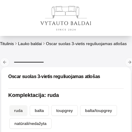
Titulinis
Lauko baldai
Oscar suolas 3-vietis reguliuojamas atlošas
Previous slide
N
Oscar suolas 3-vietis reguliuojamas atlošas
Komplektacija
:
ruda
ruda
balta
toupgrey
balta/toupgrey
natūrali/nedažyta