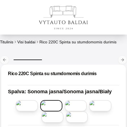
Titulinis
Visi baldai
Rico 220C Spinta su stumdomomis durimis
Previous slide
Ne
Rico 220C Spinta su stumdomomis durimis
Spalva
:
Sonoma jasna/Sonoma jasna/Biały