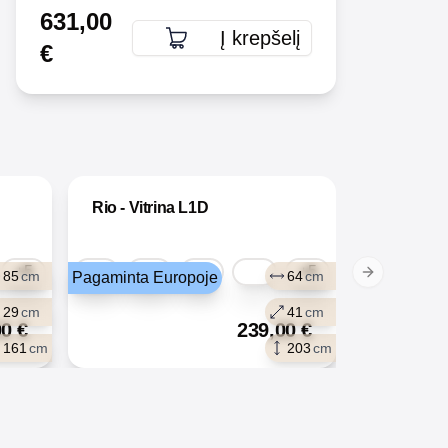
631,00
Į krepšelį
€
Rio - Vitrina L1D
+5
+5
85
cm
64
cm
Pagaminta Europoje
Next slide
29
cm
41
cm
00
€
239,00
€
161
cm
203
cm