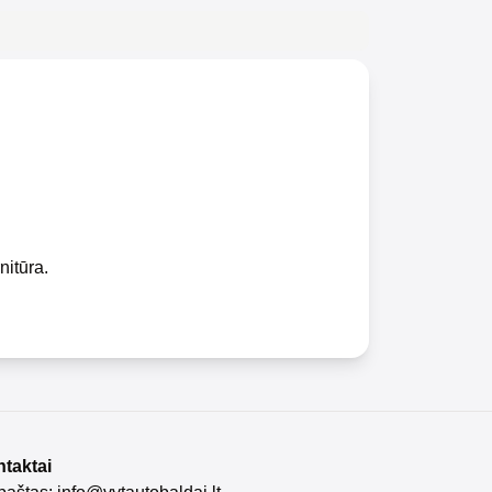
nitūra.
taktai