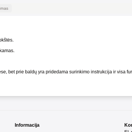
kimas
okštės.
okamas.
se, bet prie baldų yra pridedama surinkimo instrukcija ir visa fur
Informacija
Kon