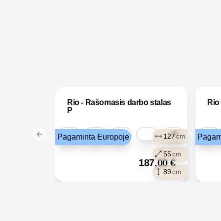
Rio - Rašomasis darbo stalas
Rio
P
+5
127
cm
Pagaminta Europoje
Pagam
Previous slide
55
cm
187,00
€
89
cm