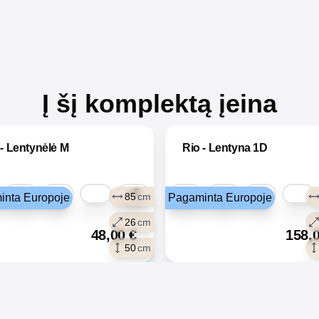
Į šį komplektą įeina
 - Lentynėlė M
Rio - Lentyna 1D
+5
85
cm
inta Europoje
Pagaminta Europoje
26
cm
48,00
€
158,
50
cm