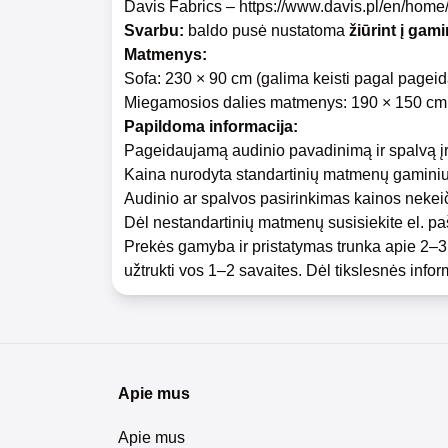
Davis Fabrics –
https://www.davis.pl/en/home
Svarbu:
baldo pusė nustatoma
žiūrint į gami
Matmenys:
Sofa: 230 × 90 cm (galima keisti pagal pagei
Miegamosios dalies matmenys: 190 × 150 cm 
Papildoma informacija:
Pageidaujamą audinio pavadinimą ir spalvą į
Kaina nurodyta standartinių matmenų gaminiu
Audinio ar spalvos pasirinkimas kainos nekeič
Dėl nestandartinių matmenų susisiekite el. pa
Prekės gamyba ir pristatymas trunka apie 2–3 
užtrukti vos 1–2 savaites. Dėl tikslesnės inf
Apie mus
Apie mus