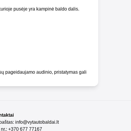
urioje pusėje yra kampinė baldo dalis.
ūsų pageidaujamo audinio, pristatymas gali
taktai
 paštas:
info@vytautobaldai.lt
. nr.: +370 677 77167