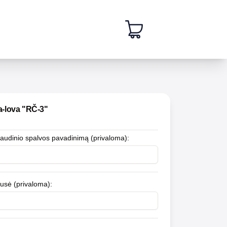
a-lova "RČ-3"
 audinio spalvos pavadinimą (privaloma)
:
usė (privaloma)
: