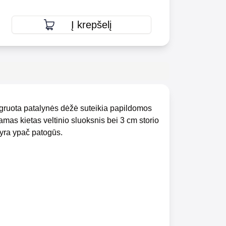
Į krepšelį
egruota patalynės dėžė suteikia papildomos
mas kietas veltinio sluoksnis bei 3 cm storio
s yra ypač patogūs.