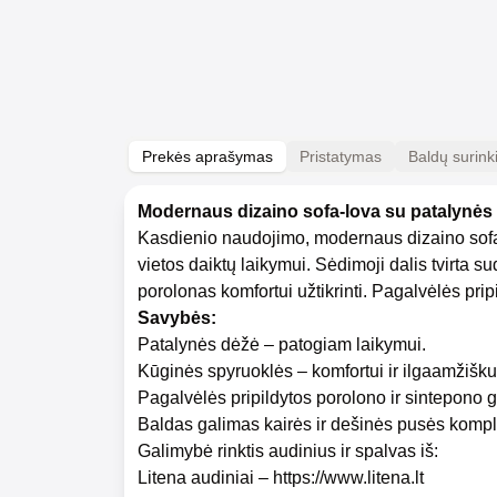
Prekės aprašymas
Pristatymas
Baldų surin
Modernaus dizaino sofa-lova su patalynės 
Kasdienio naudojimo, modernaus dizaino sofa-
vietos daiktų laikymui. Sėdimoji dalis
tvirta
sud
porolonas komfortui užtikrinti. Pagalvėlės prip
Savybės:
Patalynės dėžė – patogiam laikymui.
Kūginės spyruoklės – komfortui ir ilgaamžišk
Pagalvėlės pripildytos porolono ir sintepono g
Baldas galimas kairės ir dešinės pusės komple
Galimybė rinktis audinius ir spalvas iš:
Litena audiniai –
https://www.litena.lt