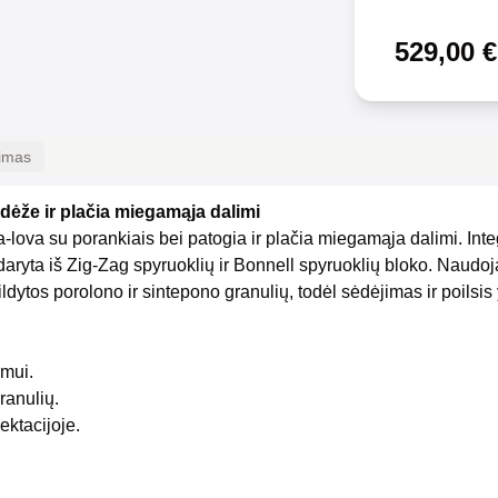
529,00
€
kimas
dėže ir plačia miegamąja dalimi
lova su porankiais bei patogia ir plačia miegamąja dalimi. Int
aryta iš Zig-Zag spyruoklių ir Bonnell spyruoklių bloko. Naudoja
ildytos porolono ir sintepono granulių, todėl sėdėjimas ir poilsi
umui.
ranulių.
ktacijoje.