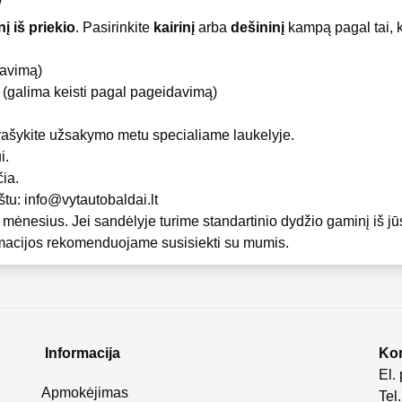
/
nį iš priekio
. Pasirinkite
kairinį
arba
dešininį
kampą pagal tai, k
davimą)
(galima keisti pagal pageidavimą)
rašykite užsakymo metu specialiame laukelyje.
i.
ia.
štu:
info@vytautobaldai.lt
mėnesius. Jei sandėlyje turime standartinio dydžio gaminį iš j
ormacijos rekomenduojame susisiekti su mumis.
Informacija
Kon
El.
Apmokėjimas
Tel