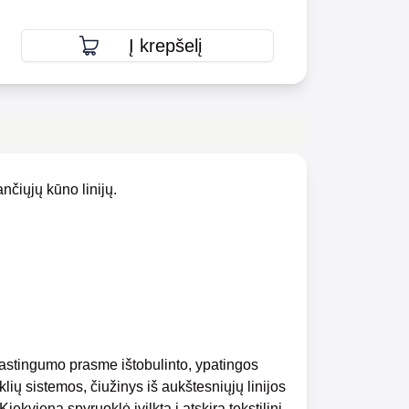
Į krepšelį
nčiųjų kūno linijų.
lastingumo prasme ištobulinto, ypatingos
lių sistemos, čiužinys iš aukštesniųjų linijos
iekviena spyruoklė įvilkta į atskirą tekstilinį