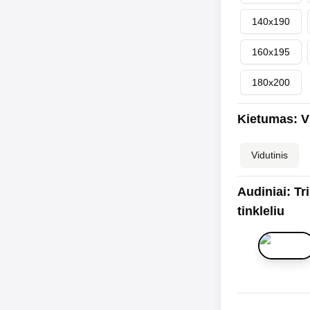
140x190
160x195
180x200
Kietumas
:
V
Vidutinis
Audiniai
:
Tr
tinkleliu