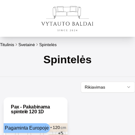
Titulinis
Svetainė
Spintelės
Spintelės
Rikiavimas
Pax - Pakabinama
spintelė 120 1D
120
cm
Pagaminta Europoje
+5