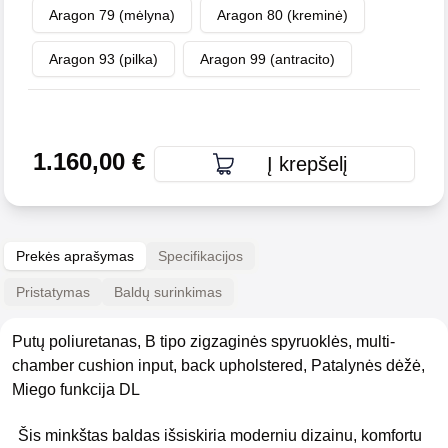
Aragon 79 (mėlyna)
Aragon 80 (kreminė)
Aragon 93 (pilka)
Aragon 99 (antracito)
1.160,00
€
Į krepšelį
Prekės aprašymas
Specifikacijos
Pristatymas
Baldų surinkimas
Putų poliuretanas, B tipo zigzaginės spyruoklės, multi-
chamber cushion input, back upholstered, Patalynės dėžė,
Miego funkcija DL
Šis minkštas baldas išsiskiria moderniu dizainu, komfortu