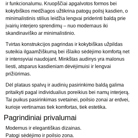
ir funkcionalumu. Kruopščiai apgalvotos formos bei
kokybiškos medžiagos užtikrina patogų poilsį kasdien, o
minimalistinis stilius leidžia lengvai priderinti baldą prie
įvairių interjero sprendimų – nuo modernaus iki
skandinaviško ar minimalistinio.
Tvirtas konstrukcijos pagrindas ir kokybiškas užpildas
suteikia ilgaamžiškumą bei išlaiko sėdėjimo komfortą net
ir intensyviai naudojant. Minkštas audinys yra malonus
liesti, atsparus kasdieniam dėvėjimuisi ir lengvai
prižiūrimas.
Dėl plataus spalvų ir audinių pasirinkimo baldą galima
pritaikyti pagal individualius poreikius bei namų interjerą.
Tai puikus pasirinkimas svetainei, poilsio zonai ar erdvei,
kurioje vertinamas tiek komfortas, tiek estetika.
Pagrindiniai privalumai
Modernus ir elegantiškas dizainas.
Patogi sėdėjimo ir poilsio zona.