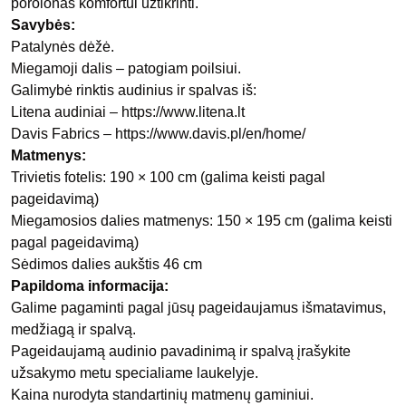
porolonas komfortui užtikrinti.
Savybės:
Patalynės dėžė.
Miegamoji dalis – patogiam poilsiui.
Galimybė rinktis audinius ir spalvas iš:
Litena audiniai –
https://www.litena.lt
Davis Fabrics –
https://www.davis.pl/en/home/
Matmenys:
Trivietis fotelis: 190 × 100 cm (galima keisti pagal
pageidavimą)
Miegamosios dalies matmenys: 150 × 195 cm (galima keisti
pagal pageidavimą)
Sėdimos dalies aukštis 46 cm
Papildoma informacija:
Galime pagaminti pagal jūsų pageidaujamus išmatavimus,
medžiagą ir spalvą.
Pageidaujamą audinio pavadinimą ir spalvą įrašykite
užsakymo metu specialiame laukelyje.
Kaina nurodyta standartinių matmenų gaminiui.