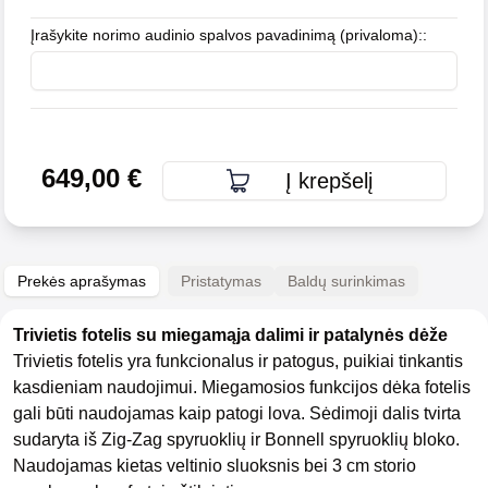
Įrašykite norimo audinio spalvos pavadinimą (privaloma):
:
649,00
€
Į krepšelį
Prekės aprašymas
Pristatymas
Baldų surinkimas
Trivietis fotelis su miegamąja dalimi ir patalynės dėže
Trivietis fotelis yra funkcionalus ir patogus, puikiai tinkantis
kasdieniam naudojimui. Miegamosios funkcijos dėka fotelis
gali būti naudojamas kaip patogi lova. Sėdimoji dalis
tvirta
sudaryta iš Zig-Zag spyruoklių ir Bonnell spyruoklių bloko.
Naudojamas kietas veltinio sluoksnis bei 3 cm storio