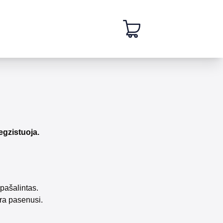
egzistuoja.
pašalintas.
ra pasenusi.