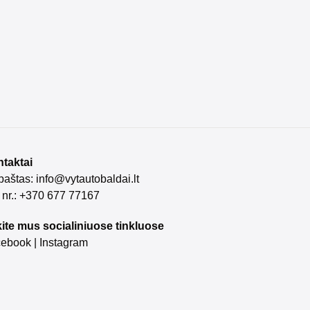
taktai
 paštas:
info@vytautobaldai.lt
. nr.: +370 677 77167
ite mus socialiniuose tinkluose
cebook
|
Instagram