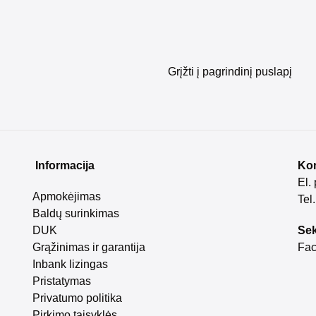
Grįžti į pagrindinį puslapį
Informacija
Kon
El.
Apmokėjimas
Tel
Baldų surinkimas
DUK
Sek
Grąžinimas ir garantija
Fa
Inbank lizingas
Pristatymas
Privatumo politika
Pirkimo taisyklės