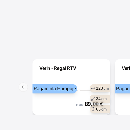
Verin - Regał RTV
Ver
120
cm
Pagaminta Europoje
Pagam
Previous slide
34
cm
89,00
€
nuo
65
cm