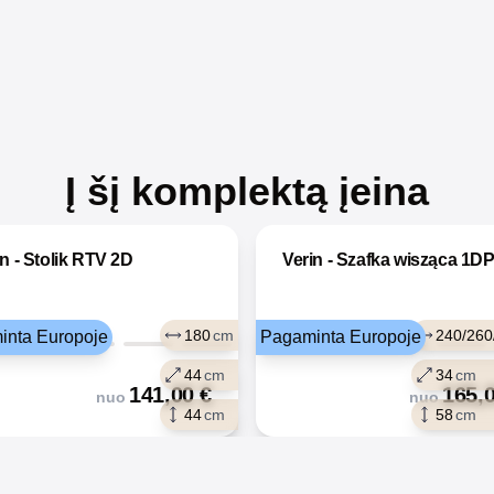
Į šį komplektą įeina
in - Stolik RTV 2D
Verin - Szafka wisząca 1D
180
cm
240/260
inta Europoje
Pagaminta Europoje
44
cm
34
cm
141,00
€
165,
nuo
nuo
44
cm
58
cm