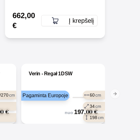
662,00
Į krepšelį
€
P
Verin - Regał 1DSW
/270
cm
60
cm
Pagaminta Europoje
Next slide
34
cm
00
€
197,00
€
nuo
198
cm