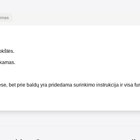
kimas
okštės.
okamas.
se, bet prie baldų yra pridedama surinkimo instrukcija ir visa fur