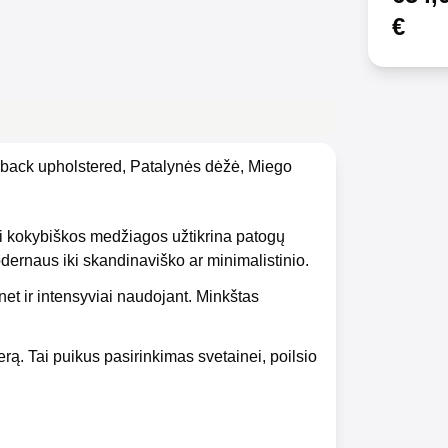
€
, back upholstered, Patalynės dėžė, Miego
ei kokybiškos medžiagos užtikrina patogų
modernaus iki skandinaviško ar minimalistinio.
et ir intensyviai naudojant. Minkštas
erą. Tai puikus pasirinkimas svetainei, poilsio