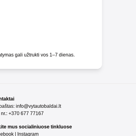
atymas gali užtrukti vos 1–7 dienas.
taktai
 paštas:
info@vytautobaldai.lt
. nr.: +370 677 77167
ite mus socialiniuose tinkluose
cebook
|
Instagram