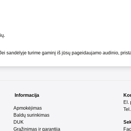
ių.
Jei sandėlyje turime gaminį iš jūsų pageidaujamo audinio, prist
Informacija
Kon
El.
Apmokėjimas
Tel
Baldų surinkimas
DUK
Sek
Grąžinimas ir garantija
Fa