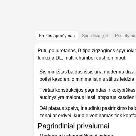
Prekės aprašymas
Specifikacijos
Pristatyma
Putų poliuretanas, B tipo zigzaginės spyruokl
funkcija DL, multi-chamber cushion input,
Šis minkštas baldas išsiskiria moderniu diza
poilsį kasdien, o minimalistinis stilius leidži
Tvirtas konstrukcijos pagrindas ir kokybiškas
audinys yra malonus liesti, atsparus kasdieni
Dėl plataus spalvų ir audinių pasirinkimo bald
zonai ar erdvei, kurioje vertinamas tiek komfor
Pagrindiniai privalumai