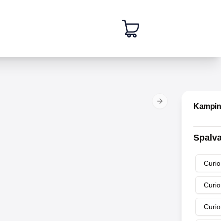
Next slide
Kampin
Spalv
Curio
Curio
Curio