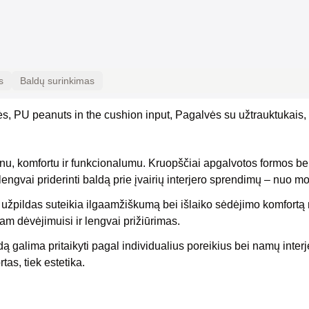
s
Baldų surinkimas
ės, PU peanuts in the cushion input, Pagalvės su užtrauktukais
inu, komfortu ir funkcionalumu. Kruopščiai apgalvotos formos b
a lengvai priderinti baldą prie įvairių interjero sprendimų – nuo 
 užpildas suteikia ilgaamžiškumą bei išlaiko sėdėjimo komfortą n
am dėvėjimuisi ir lengvai prižiūrimas.
ą galima pritaikyti pagal individualius poreikius bei namų interj
tas, tiek estetika.