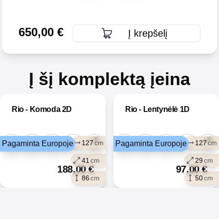
650,00
€
Į krepšelį
Į šį komplektą įeina
Rio - Komoda 2D
Rio - Lentynėlė 1D
+5
+5
127
cm
127
cm
Pagaminta Europoje
Pagaminta Europoje
41
cm
29
cm
188,00
€
97,00
€
86
cm
50
cm