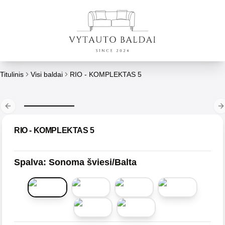
Titulinis
Visi baldai
RIO - KOMPLEKTAS 5
Previous slide
N
RIO - KOMPLEKTAS 5
Spalva
:
Sonoma šviesi/Balta