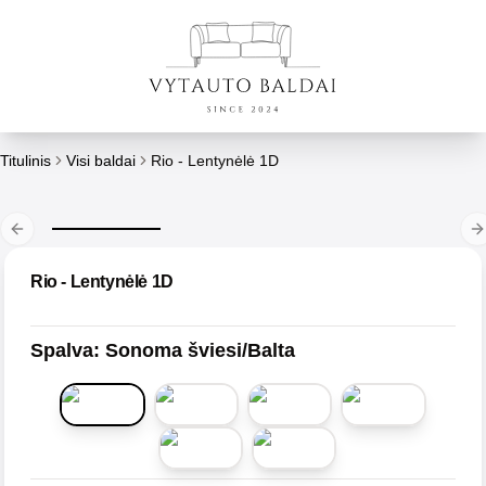
Titulinis
Visi baldai
Rio - Lentynėlė 1D
Previous slide
N
Rio - Lentynėlė 1D
Spalva
:
Sonoma šviesi/Balta