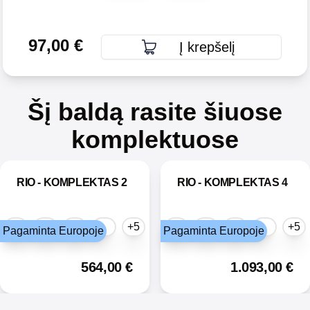
97,00
€
Į krepšelį
Šį baldą rasite šiuose
komplektuose
RIO - KOMPLEKTAS 2
RIO - KOMPLEKTAS 4
+5
+5
Pagaminta Europoje
Pagaminta Europoje
564,00
€
1.093,00
€